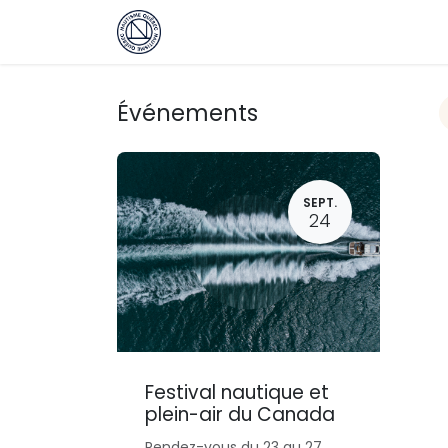
Se rendre au contenu
Page d'accueil
Boutique
Évén
Événements
SEPT.
24
Festival nautique et
plein-air du Canada
Rendez-vous du 23 au 27