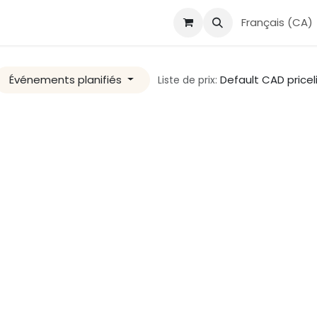
ements
Contactez-nous
Support
Infolettre
Français (CA)
Événements planifiés
Default CAD pricel
Liste de prix: